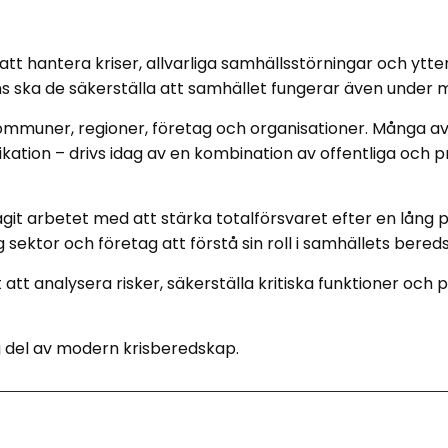
 hantera kriser, allvarliga samhällsstörningar och ytterst
ans ska de säkerställa att samhället fungerar även under 
ommuner, regioner, företag och organisationer. Många av 
ation – drivs idag av en kombination av offentliga och pr
it arbetet med att stärka totalförsvaret efter en lång pe
g sektor och företag att förstå sin roll i samhällets bered
att analysera risker, säkerställa kritiska funktioner och
g del av modern krisberedskap.