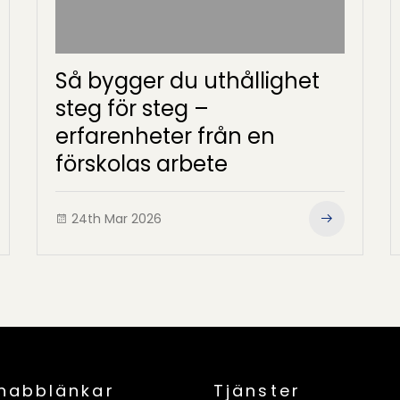
Så bygger du uthållighet
steg för steg –
erfarenheter från en
förskolas arbete
24th Mar 2026
nabblänkar
Tjänster